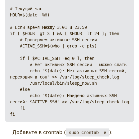
# Текущий час

HOUR=$(date +%H)

# Если время между 3:01 и 23:59

if [ $HOUR -gt 3 ] && [ $HOUR -lt 24 ]; then

    # Проверяем активные SSH сессии

    ACTIVE_SSH=$(who | grep -c pts)

    if [ $ACTIVE_SSH -eq 0 ]; then

        # Нет активных SSH сессий - можно спать

        echo "$(date): Нет активных SSH сессий, 
переходим в сон" >> /var/log/sleep_check.log

        /usr/local/bin/sleep_now.sh

    else

        echo "$(date): Найдено активных SSH 
сессий: $ACTIVE_SSH" >> /var/log/sleep_check.log

    fi

fi
Добавьте в crontab (
):
sudo crontab -e