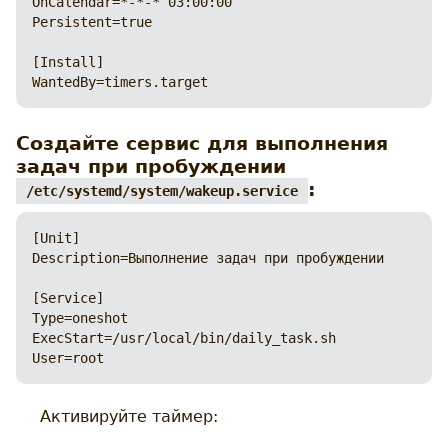
OnCalendar=*-*-* 03:00:00

Persistent=true

[Install]

WantedBy=timers.target
Создайте сервис для выполнения
задач при пробуждении
:
/etc/systemd/system/wakeup.service
[Unit]

Description=Выполнение задач при пробуждении

[Service]

Type=oneshot

ExecStart=/usr/local/bin/daily_task.sh

User=root
Активируйте таймер: