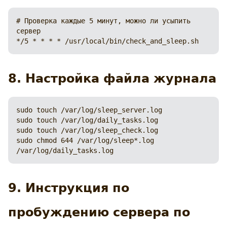
# Проверка каждые 5 минут, можно ли усыпить 
сервер

*/5 * * * * /usr/local/bin/check_and_sleep.sh
8. Настройка файла журнала
sudo touch /var/log/sleep_server.log

sudo touch /var/log/daily_tasks.log

sudo touch /var/log/sleep_check.log

sudo chmod 644 /var/log/sleep*.log 
/var/log/daily_tasks.log
9. Инструкция по
пробуждению сервера по