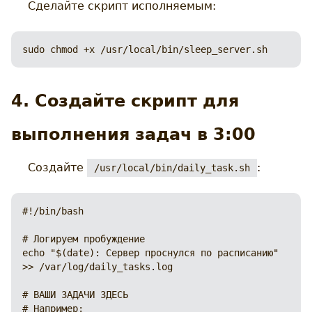
Сделайте скрипт исполняемым:
sudo chmod +x /usr/local/bin/sleep_server.sh
4. Создайте скрипт для
выполнения задач в 3:00
Создайте
:
/usr/local/bin/daily_task.sh
#!/bin/bash

# Логируем пробуждение

echo "$(date): Сервер проснулся по расписанию" 
>> /var/log/daily_tasks.log

# ВАШИ ЗАДАЧИ ЗДЕСЬ

# Например:
