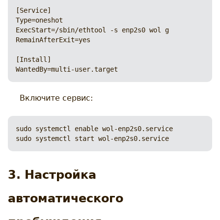
[Service]

Type=oneshot

ExecStart=/sbin/ethtool -s enp2s0 wol g

RemainAfterExit=yes

[Install]

WantedBy=multi-user.target
Включите сервис:
sudo systemctl enable wol-enp2s0.service

sudo systemctl start wol-enp2s0.service
3. Настройка
автоматического