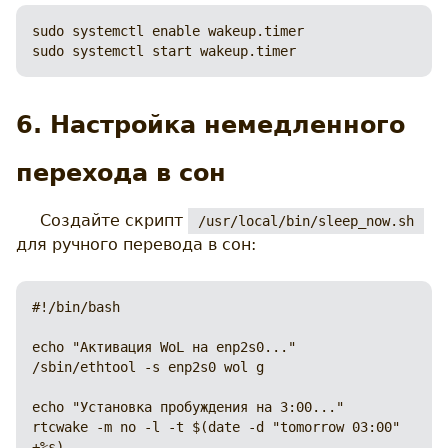
sudo systemctl enable wakeup.timer

sudo systemctl start wakeup.timer
6. Настройка немедленного
перехода в сон
Создайте скрипт
/usr/local/bin/sleep_now.sh
для ручного перевода в сон:
#!/bin/bash

echo "Активация WoL на enp2s0..."

/sbin/ethtool -s enp2s0 wol g

echo "Установка пробуждения на 3:00..."

rtcwake -m no -l -t $(date -d "tomorrow 03:00" 
+%s)
