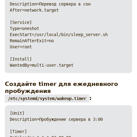
Description=Перевод сервера в сон

After=network.target

[Service]

Type=oneshot

ExecStart=/usr/local/bin/sleep_server.sh

RemainAfterExit=no

User=root

[Install]

WantedBy=multi-user.target
Создайте timer для ежедневного
пробуждения
:
/etc/systemd/system/wakeup.timer
[Unit]

Description=Пробуждение сервера в 3:00

[Timer]
