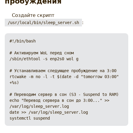
пробуждения
Создайте скрипт
:
/usr/local/bin/sleep_server.sh
#!/bin/bash

# Активируем WoL перед сном

/sbin/ethtool -s enp2s0 wol g

# Устанавливаем следующее пробуждение на 3:00

rtcwake -m no -l -t $(date -d "tomorrow 03:00" 
+%s)

# Переводим сервер в сон (S3 - Suspend to RAM)

echo "Перевод сервера в сон до 3:00..." >> 
/var/log/sleep_server.log

date >> /var/log/sleep_server.log

systemctl suspend