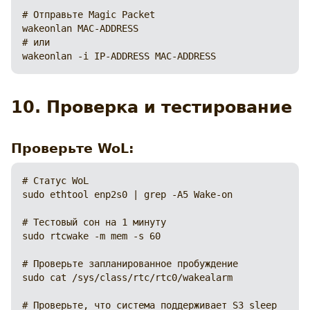
# Отправьте Magic Packet

wakeonlan MAC-ADDRESS

# или

wakeonlan -i IP-ADDRESS MAC-ADDRESS
10. Проверка и тестирование
Проверьте WoL:
# Статус WoL

sudo ethtool enp2s0 | grep -A5 Wake-on

# Тестовый сон на 1 минуту

sudo rtcwake -m mem -s 60

# Проверьте запланированное пробуждение

sudo cat /sys/class/rtc/rtc0/wakealarm

# Проверьте, что система поддерживает S3 sleep
