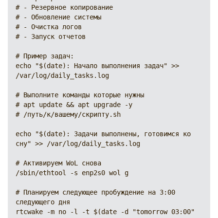
# - Резервное копирование

# - Обновление системы

# - Очистка логов

# - Запуск отчетов

# Пример задач:

echo "$(date): Начало выполнения задач" >> 
/var/log/daily_tasks.log

# Выполните команды которые нужны

# apt update && apt upgrade -y

# /путь/к/вашему/скрипту.sh

echo "$(date): Задачи выполнены, готовимся ко 
сну" >> /var/log/daily_tasks.log

# Активируем WoL снова

/sbin/ethtool -s enp2s0 wol g

# Планируем следующее пробуждение на 3:00 
следующего дня

rtcwake -m no -l -t $(date -d "tomorrow 03:00" 