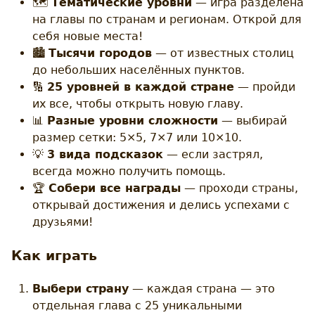
🗺️
Тематические уровни
— игра разделена
на главы по странам и регионам. Открой для
себя новые места!
🏙️
Тысячи городов
— от известных столиц
до небольших населённых пунктов.
🔢
25 уровней в каждой стране
— пройди
их все, чтобы открыть новую главу.
📊
Разные уровни сложности
— выбирай
размер сетки: 5×5, 7×7 или 10×10.
💡
3 вида подсказок
— если застрял,
всегда можно получить помощь.
🏆
Собери все награды
— проходи страны,
открывай достижения и делись успехами с
друзьями!
Как играть
Выбери страну
— каждая страна — это
отдельная глава с 25 уникальными